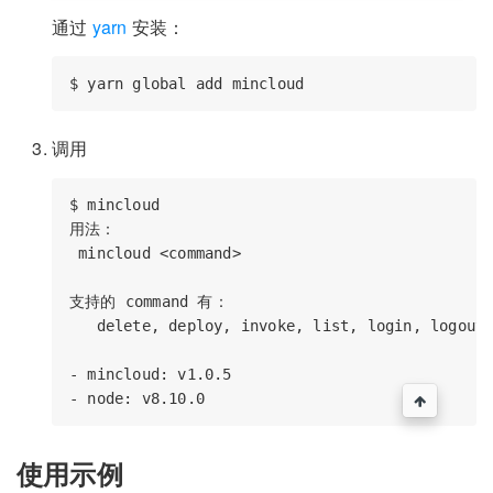
通过
yarn
安装：
调用
$ mincloud

用法：

 mincloud <command>

支持的 command 有：

   delete, deploy, invoke, list, login, logout,
- mincloud: v1.0.5

使用示例