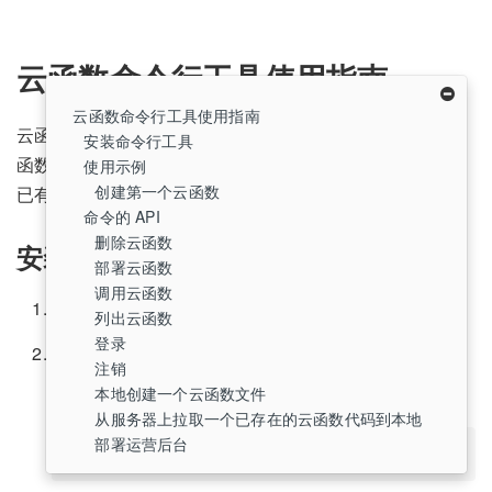
云函数命令行工具使用指南
云函数命令行工具使用指南
云函数命令行工具，通过它你可以更方便地在本地进行云
安装命令行工具
函数管理：增删查改； 还可以通过写 shell script，集成到
使用示例
创建第一个云函数
已有的自动化工具中。
命令的 API
删除云函数
安装命令行工具
部署云函数
调用云函数
安装
node.js
环境
列出云函数
登录
安装命令行工具 mincloud
注销
本地创建一个云函数文件
通过 npm 安装：
从服务器上拉取一个已存在的云函数代码到本地
部署运营后台