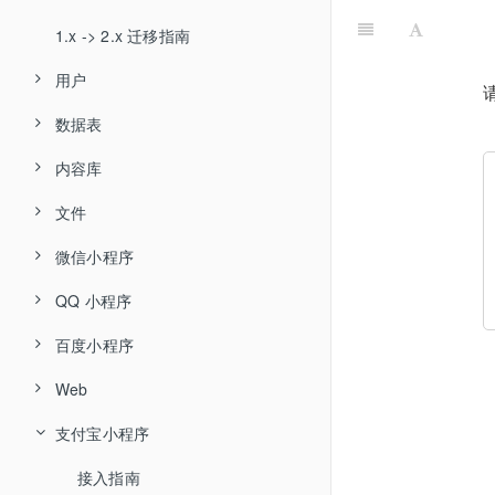
新手入门 - 百度小程序
小程序
内容库
运营后台
1.x -> 2.x 迁移指南
新手入门 - iOS
文件存储
短信
知晓推送
用户
新手入门 - Android
用户
小程序码
数据表
登入登出
新手入门 - 字节跳动（头条、抖音等）小程序
支付
客服消息
内容库
当前用户
数据类型
新手入门 - 京东小程序
触发器
文件
新增数据项
内容操作
新手入门 - 快手小程序
云函数
微信小程序
更新数据项
渲染内容
文件操作
API 网关
QQ 小程序
删除数据项
文件分类操作
接入指南
微信小程序
设置
百度小程序
获取单条数据
微信登录
接入指南
Web
ACL 简介
Web
查询数据列表
微信支付
QQ 登录
接入指南
支付宝小程序
支付宝小程序
分页和排序
网络请求
QQ 支付
百度登录
接入指南
地理位置操作
模板消息
网络请求
网络请求
登入登出
接入指南