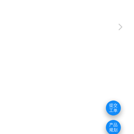
提交
工单
产品
规划