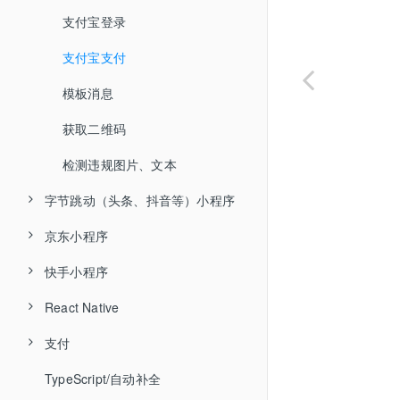
字段过滤与扩展
订阅消息
模板消息
百度支付
支付
支付宝登录
实时数据库（WebSocket）
微信加密数据解密
订阅消息
模板消息
第三方授权配置
支付宝支付
API REFERENCE
检测违规图片、音频、文本
QQ 加密数据解密
获取微信 JSSDK 调用凭证
模板消息
数据表操作常见错误
获取二维码
检测违规图片、文本
获取二维码
TableObject
微信 unionid 登录
检测违规图片、文本
TableRecord
字节跳动（头条、抖音等）小程序
微信安全风控
Query
京东小程序
微信小程序私密消息
接入指南
快手小程序
字节跳动登录
接入指南
React Native
字节跳动小程序支付
京东登录
接入指南
支付
模板消息
快手登录
接入指南
TypeScript/自动补全
获取二维码
登入登出
微信小程序支付