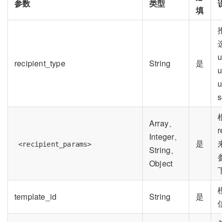
参数
类型
填
u
recipient_type
String
是
u
s
Array、
r
Integer、
是
<recipient_params>
String、
Object
template_id
String
是